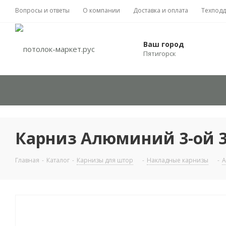
Вопросы и ответы
О компании
Доставка и оплата
Техпод
Ваш город
Пятигорск
Карниз Алюминий 3-ой 3
Главная
-
Каталог
-
Карнизы для штор
-
Накладные карнизы
-
А