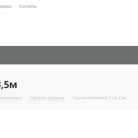
держка
Контакты
,5м
люминевые
-
Карнизы 3 рядные
-
Карниз Алюминий 3-ой 3,5м