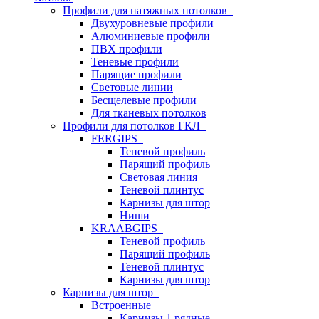
Профили для натяжных потолков
Двухуровневые профили
Алюминиевые профили
ПВХ профили
Теневые профили
Парящие профили
Световые линии
Бесщелевые профили
Для тканевых потолков
Профили для потолков ГКЛ
FERGIPS
Теневой профиль
Парящий профиль
Световая линия
Теневой плинтус
Карнизы для штор
Ниши
KRAABGIPS
Теневой профиль
Парящий профиль
Теневой плинтус
Карнизы для штор
Карнизы для штор
Встроенные
Карнизы 1 рядные