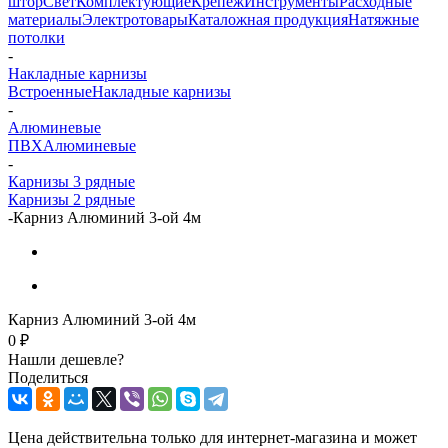
штор
Свет
Комплектующие
Крепеж
Инструменты
Расходные
материалы
Электротовары
Каталожная продукция
Натяжные
потолки
-
Накладные карнизы
Встроенные
Накладные карнизы
-
Алюминевые
ПВХ
Алюминевые
-
Карнизы 3 рядные
Карнизы 2 рядные
-
Карниз Алюминий 3-ой 4м
Карниз Алюминий 3-ой 4м
0 ₽
Нашли дешевле?
Поделиться
Цена действительна только для интернет-магазина и может