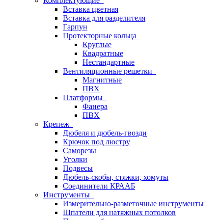
Комплектующие
Вставка цветная
Вставка для разделителя
Гарпун
Протекторные кольца
Круглые
Квадратные
Нестандартные
Вентиляционные решетки
Магнитные
ПВХ
Платформы
Фанера
ПВХ
Крепеж
Дюбеля и дюбель-гвозди
Крючок под люстру
Саморезы
Уголки
Подвесы
Дюбель-скобы, стяжки, хомуты
Соединители КРААБ
Инструменты
Измерительно-разметочные инструменты
Шпатели для натяжных потолков