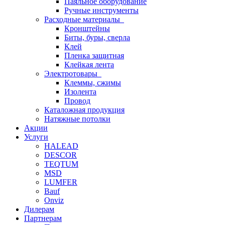
Паяльное оборудование
Ручные инструменты
Расходные материалы
Кронштейны
Биты, буры, сверла
Клей
Пленка защитная
Клейкая лента
Электротовары
Клеммы, сжимы
Изолента
Провод
Каталожная продукция
Натяжные потолки
Акции
Услуги
HALEAD
DESCOR
TEQTUM
MSD
LUMFER
Bauf
Onviz
Дилерам
Партнерам