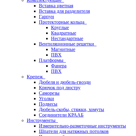
Комплектующие
Вставка цветная
Вставка для разделителя
Гарпун
Протекторные кольца
Круглые
Квадратные
Нестандартные
Вентиляционные решетки
Магнитные
ПВХ
Платформы
Фанера
ПВХ
Крепеж
Дюбеля и дюбель-гвозди
Крючок под люстру
Саморезы
Уголки
Подвесы
Дюбель-скобы, стяжки, хомуты
Соединители КРААБ
Инструменты
Измерительно-разметочные инструменты
Шпатели для натяжных потолков