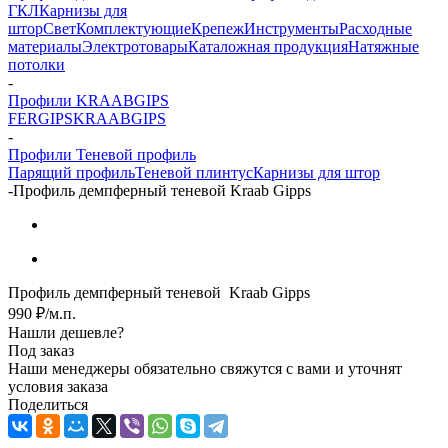
ГКЛ
Карнизы для
штор
Свет
Комплектующие
Крепеж
Инструменты
Расходные
материалы
Электротовары
Каталожная продукция
Натяжные
потолки
-
Профили KRAABGIPS
FERGIPS
KRAABGIPS
-
Профили Теневой профиль
Парящий профиль
Теневой плинтус
Карнизы для штор
-
Профиль демпферный теневой Kraab Gipps
Профиль демпферный теневой Kraab Gipps
990
₽
/м.п.
Нашли дешевле?
Под заказ
Наши менеджеры обязательно свяжутся с вами и уточнят
условия заказа
Поделиться