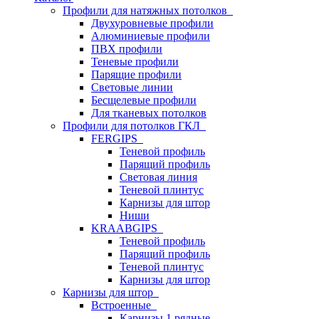
Профили для натяжных потолков
Двухуровневые профили
Алюминиевые профили
ПВХ профили
Теневые профили
Парящие профили
Световые линии
Бесщелевые профили
Для тканевых потолков
Профили для потолков ГКЛ
FERGIPS
Теневой профиль
Парящий профиль
Световая линия
Теневой плинтус
Карнизы для штор
Ниши
KRAABGIPS
Теневой профиль
Парящий профиль
Теневой плинтус
Карнизы для штор
Карнизы для штор
Встроенные
Карнизы 1 рядные