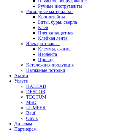
Паяльное оборудование
Ручные инструменты
Расходные материалы
Кронштейны
Биты, буры, сверла
Клей
Пленка защитная
Клейкая лента
Электротовары
Клеммы, сжимы
Изолента
Провод
Каталожная продукция
Натяжные потолки
Акции
Услуги
HALEAD
DESCOR
TEQTUM
MSD
LUMFER
Bauf
Onviz
Дилерам
Партнерам