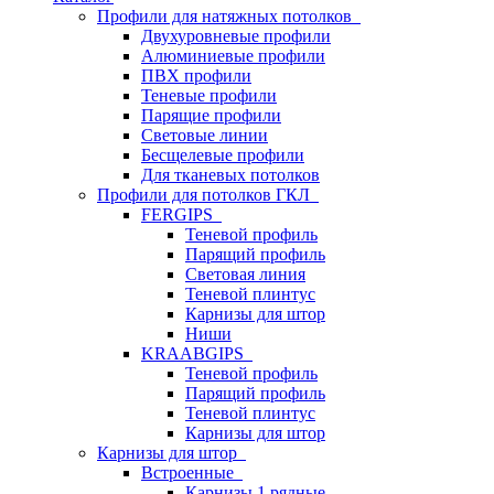
Профили для натяжных потолков
Двухуровневые профили
Алюминиевые профили
ПВХ профили
Теневые профили
Парящие профили
Световые линии
Бесщелевые профили
Для тканевых потолков
Профили для потолков ГКЛ
FERGIPS
Теневой профиль
Парящий профиль
Световая линия
Теневой плинтус
Карнизы для штор
Ниши
KRAABGIPS
Теневой профиль
Парящий профиль
Теневой плинтус
Карнизы для штор
Карнизы для штор
Встроенные
Карнизы 1 рядные