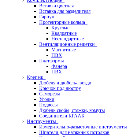
Комплектующие
Вставка цветная
Вставка для разделителя
Гарпун
Протекторные кольца
Круглые
Квадратные
Нестандартные
Вентиляционные решетки
Магнитные
ПВХ
Платформы
Фанера
ПВХ
Крепеж
Дюбеля и дюбель-гвозди
Крючок под люстру
Саморезы
Уголки
Подвесы
Дюбель-скобы, стяжки, хомуты
Соединители КРААБ
Инструменты
Измерительно-разметочные инструменты
Шпатели для натяжных потолков