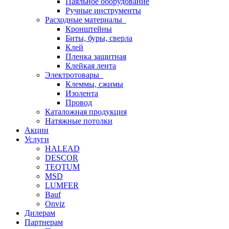
Паяльное оборудование
Ручные инструменты
Расходные материалы
Кронштейны
Биты, буры, сверла
Клей
Пленка защитная
Клейкая лента
Электротовары
Клеммы, сжимы
Изолента
Провод
Каталожная продукция
Натяжные потолки
Акции
Услуги
HALEAD
DESCOR
TEQTUM
MSD
LUMFER
Bauf
Onviz
Дилерам
Партнерам