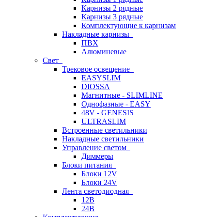
Карнизы 2 рядные
Карнизы 3 рядные
Комплектующие к карнизам
Накладные карнизы
ПВХ
Алюминевые
Свет
Трековое освещение
EASYSLIM
DIOSSA
Магнитные - SLIMLINE
Однофазные - EASY
48V - GENESIS
ULTRASLIM
Встроенные светильники
Накладные светильники
Управление светом
Диммеры
Блоки питания
Блоки 12V
Блоки 24V
Лента светодиодная
12В
24В